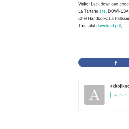
Walter Lack download ebo
La Tartarie
site
, DOWNLOADS
Chef Handbook: La Patisseri
Truchelut
download pdf
,
akitojik
フォロ