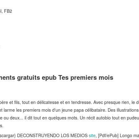
I, FB2
t
ents gratuits epub Tes premiers mois
ère et fils, tout en délicatesse et en tendresse. Avec presque rien, le
 et larme les premiers mois d'un jeune papa célibataire. Des illustration
u deux... il dit tout en quelques mots. Un récit autobio tout en pudeu
s.
descargar} DECONSTRUYENDO LOS MEDIOS
site
, [Pdf/ePub] Longo ma