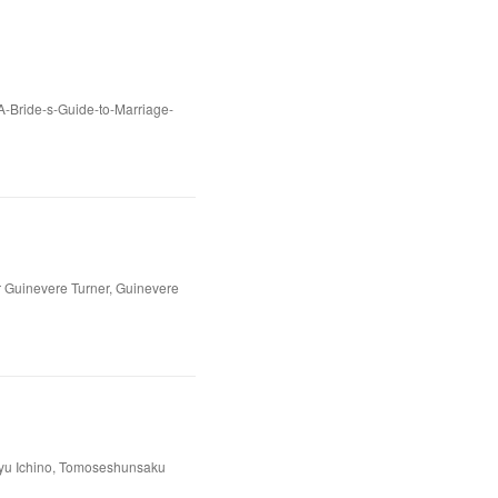
 A-Bride-s-Guide-to-Marriage-
r Guinevere Turner, Guinevere
Yuyu Ichino, Tomoseshunsaku