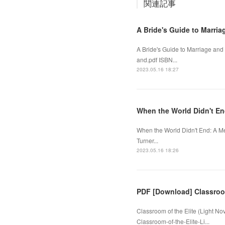
関連記事
A Bride's Guide to Marria
A Bride's Guide to Marriage and
and.pdf ISBN...
2023.05.16 18:27
When the World Didn't En
When the World Didn't End: A M
Turner...
2023.05.16 18:26
PDF [Download] Classroom
Classroom of the Elite (Light 
Classroom-of-the-Elite-Li...