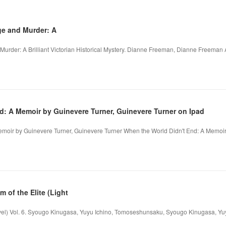
ge and Murder: A
 Murder: A Brilliant Victorian Historical Mystery. Dianne Freeman, Dianne Freeman
d: A Memoir by Guinevere Turner, Guinevere Turner on Ipad
emoir by Guinevere Turner, Guinevere Turner When the World Didn't End: A Memoi
 of the Elite (Light
Novel) Vol. 6. Syougo Kinugasa, Yuyu Ichino, Tomoseshunsaku, Syougo Kinugasa, 