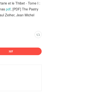
rie et le Thibet - Tome I :
émas
pdf
, [PDF] The Pastry
aul Zeiher, Jean Michel